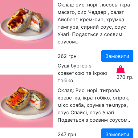
Склад: рис, норі, лосось, ікра
масаго, сир Чеддер , салат
Айсберг, крем-сир, хрумка
темпура, сирний соус, соус
Унагі. Подається з соєвим
соусом..
262
грн
Замовити
Суші бургер з
креветкою та ікрою
370 гр.
тобіко
Склад: Рис, норі, тигрова
креветка, ікра тобіко, огірок,
мікс краба, хрумка темпура,
соус Спайсі, соус Унагі.
Подається з соєвим соусом..
247
грн
Замовити