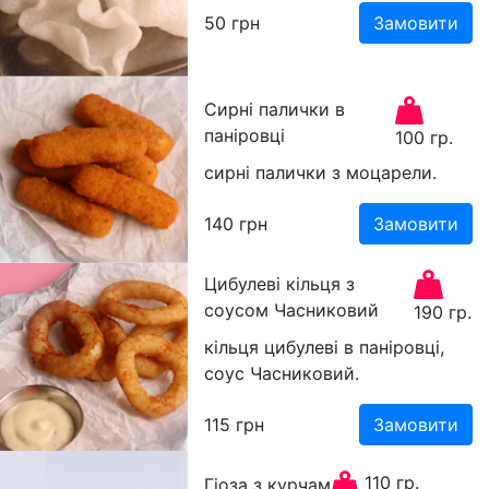
50
грн
Замовити
Сирні палички в
паніровці
100 гр.
сирні палички з моцарели.
140
грн
Замовити
Цибулеві кільця з
соусом Часниковий
190 гр.
кільця цибулеві в паніровці,
соус Часниковий.
115
грн
Замовити
110 гр.
Гіоза з курчам