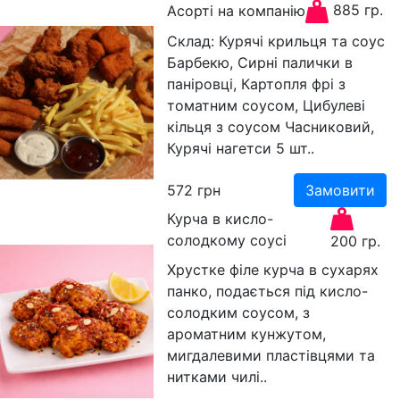
885 гр.
Асорті на компанію
Склад: Курячі крильця та соус
Барбекю, Сирні палички в
паніровці, Картопля фрі з
томатним соусом, Цибулеві
кільця з соусом Часниковий,
Курячі нагетси 5 шт..
572
грн
Замовити
Курча в кисло-
солодкому соусі
200 гр.
Хрустке філе курча в сухарях
панко, подається під кисло-
солодким соусом, з
ароматним кунжутом,
мигдалевими пластівцями та
нитками чилі..