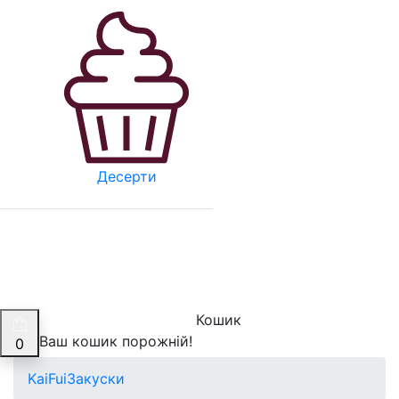
Десерти
Кошик
Ваш кошик порожній!
0
KaiFui
Закуски