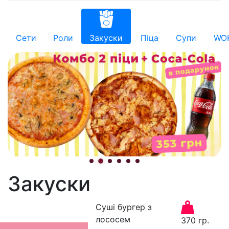
Сети
Роли
Закуски
Піца
Супи
WO
Закуски
Суші бургер з
лососем
370 гр.