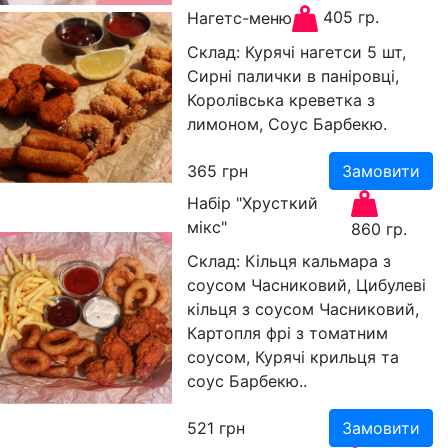
405 гр.
Нагетс-меню
Склад: Курячі нагетси 5 шт,
Сирні палички в паніровці,
Королівська креветка з
лимоном, Соус Барбекю.
365
грн
Замовити
Набір "Хрусткий
мікс"
860 гр.
Склад: Кільця кальмара з
соусом Часниковий, Цибулеві
кільця з соусом Часниковий,
Картопля фрі з томатним
соусом, Курячі крильця та
соус Барбекю..
521
грн
Замовити