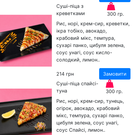
Суші-піца з
креветками
300 гр.
Рис, норі, крем-сир, креветки,
ікра тобіко, авокадо,
крабовий мікс, темпура,
сухарі панко, цибуля зелена,
соус унагі, соус кисло-
солодкий, лимон..
214
грн
Замовити
Суші-піца спайсі-
туна
300 гр.
Рис, норі, крем-сир, тунець,
огірок, авокадо, крабовий
мікс, темпура, сухарі панко,
цибуля зелена, соус унагі,
соус Спайсі, лимон..