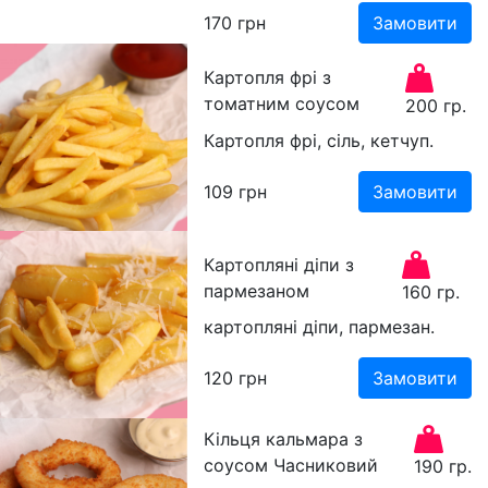
170
грн
Замовити
Картопля фрі з
томатним соусом
200 гр.
Картопля фрі, сіль, кетчуп.
109
грн
Замовити
Картопляні діпи з
пармезаном
160 гр.
картопляні діпи, пармезан.
120
грн
Замовити
Кільця кальмара з
соусом Часниковий
190 гр.