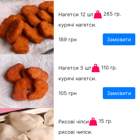
265 гр.
Нагетси 12 шт
курячі нагетси.
189
грн
Замовити
110 гр.
Нагетси 5 шт
курячі нагетси.
105
грн
Замовити
15 гр.
Рисові чіпси
рисові чипси.