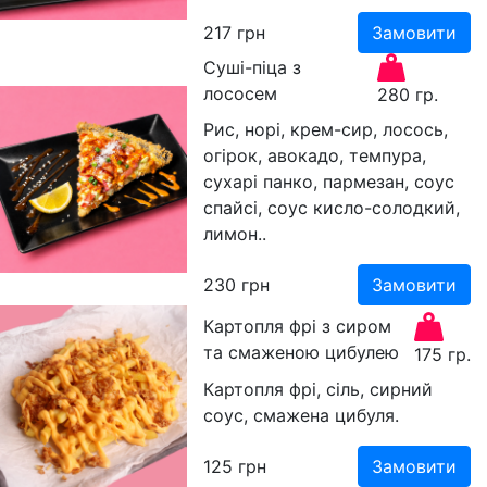
217
грн
Замовити
Суші-піца з
лососем
280 гр.
Рис, норі, крем-сир, лосось,
огірок, авокадо, темпура,
сухарі панко, пармезан, соус
спайсі, соус кисло-солодкий,
лимон..
230
грн
Замовити
Картопля фрі з сиром
та смаженою цибулею
175 гр.
Картопля фрі, сіль, сирний
соус, смажена цибуля.
125
грн
Замовити