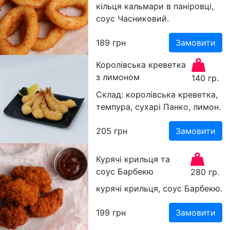
кільця кальмари в паніровці,
соус Часниковий.
189
грн
Замовити
Королівська креветка
з лимоном
140 гр.
Склад: королівська креветка,
темпура, сухарі Панко, лимон.
205
грн
Замовити
Курячі крильця та
соус Барбекю
280 гр.
курячі крильця, соус Барбекю.
199
грн
Замовити