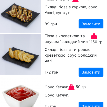
Склад: гіоза з куркою, соус
Унагі, кунжут.
89
грн
Замовити
Гіоза з креветкою та
соусом "солодкий чилі"
150 гр.
Склад: гіоза з тигровою
креветкою, соус Солодкий
чилі..
172
грн
Замовити
50 гр.
Соус Кетчуп
Соус Кетчуп.
15
грн
Замовити